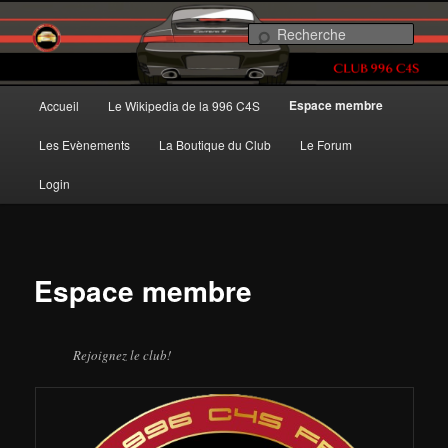
Aller
au
Rec
contenu
principal
Club 996 C4S France
Menu
Espace membre
Accueil
Le Wikipedia de la 996 C4S
principal
Les Evènements
La Boutique du Club
Le Forum
Login
Espace membre
Rejoignez le club!