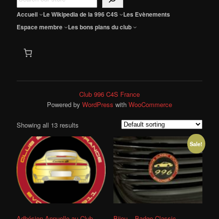
e
c
Accueil
Le Wikipedia de la 996 C4S
Les Evènements
h
Espace membre
Les bons plans du club
e
r
c
h
Club 996 C4S France
e
Powered by
WordPress
with
WooCommerce
Showing all 13 results
Sale!
Adhésion Annuelle au Club
Bijou – Badge Classic