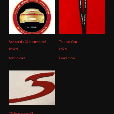
Sticker du Club numéroté
Tour de Cou
10,00
€
8,00
€
Add to cart
Read more
“S” Rouge de 4S