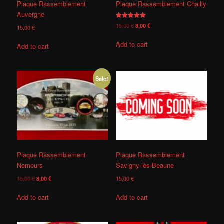
Plaque Rassemblement
Plaque Rassemblement Chailly
Auvergne
Rated
15,00
€
8,00
€
15,00
€
5.00
out of 5
Add to cart
Add to cart
Sale!
Plaque Rassemblement
Plaque Rassemblement
Nemours
Savigny-lès-Beaune
15,00
€
8,00
€
15,00
€
Add to cart
Add to cart