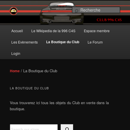
Aller
Aller
au
au
Rec
contenu
contenu
principal
secondaire
Club 996 C4S France
Menu
Accueil
Le Wikipedia de la 996 C4S
Espace membre
principal
La Boutique du Club
Les Evènements
Le Forum
Login
/ La Boutique du Club
Home
LA BOUTIQUE DU CLUB
Vous trouverez ici tous les objets du Club en vente dans la
boutique.
R