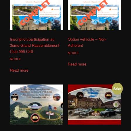
Inscription/participation au
Option véhicule – Non-
3ème Grand Rassemblement
Adhérent
Club 996 C4S
50,00
€
62,00
€
Read more
Read more
Sale!